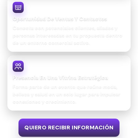
Oportunidad De Ventas Y Contactos
Conecta con potenciales clientes, aliados y
personas interesadas en tu propuesta dentro
de un entorno comercial activo.
Presencia En Una Vitrina Estratégica
Forma parte de un evento que reúne moda,
belleza y salud en un solo lugar para impulsar
conexiones y crecimiento.
QUIERO RECIBIR INFORMACIÓN