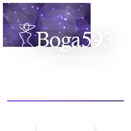
Registra Tu Marca Y
Recibe Información
De Boga 593
El espacio donde marcas de belleza, salud y moda
pueden conectar, exhibirse y crecer.
Belleza · Salud · Moda