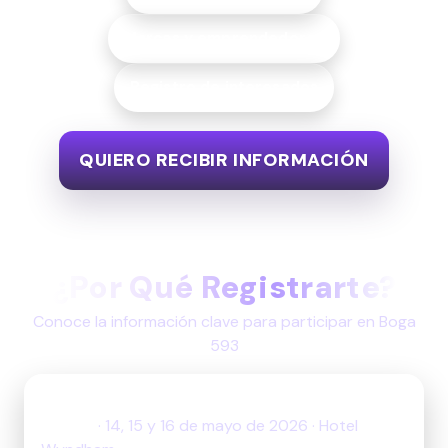
Marcas y emprendedores
Registro de interesados
QUIERO RECIBIR INFORMACIÓN
¿Por Qué Registrarte?
Conoce la información clave para participar en Boga
593
Ubicación Y Fecha
Manta
·
14, 15 y 16 de mayo de 2026
·
Hotel