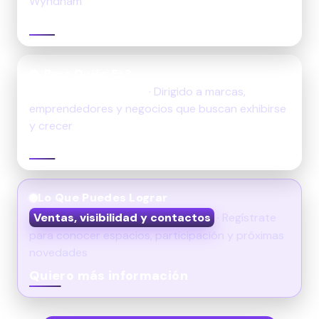
Wyndham
Quiero registrarme
¿Para Quién Es?
Belleza, Salud, Moda
· Dirigido a marcas,
emprendedores y negocios que buscan exhibirse
y crecer
Recibir información
Lo Que Puedes Lograr
Ventas, visibilidad y contactos
· Regístrate
para conocer espacios, participación y próximas
novedades
Quiero más información